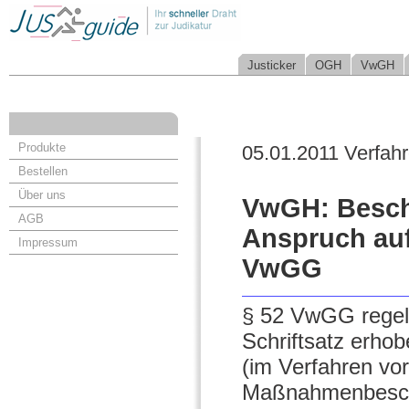
Justicker
OGH
VwGH
Produkte
05.01.2011 Verfah
Bestellen
Über uns
VwGH: Besch
AGB
Anspruch auf
Impressum
VwGG
§ 52 VwGG regelt 
Schriftsatz erh
(im Verfahren vo
Maßnahmenbeschw