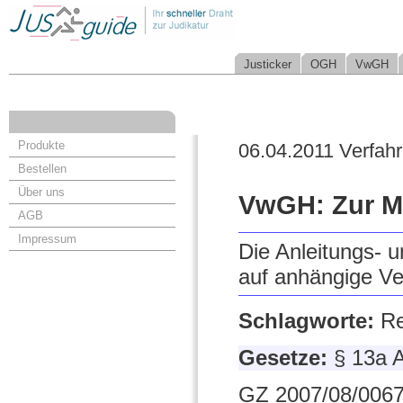
Justicker
OGH
VwGH
Produkte
06.04.2011 Verfah
Bestellen
Über uns
VwGH: Zur M
AGB
Impressum
Die Anleitungs- 
auf anhängige Ve
Schlagworte:
Re
Gesetze:
§ 13a 
GZ 2007/08/0067