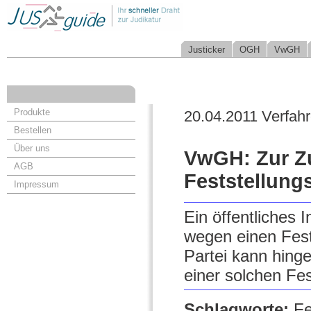
Justicker
OGH
VwGH
Produkte
20.04.2011 Verfah
Bestellen
Über uns
VwGH: Zur Zu
AGB
Feststellung
Impressum
Ein öffentliches 
wegen einen Fest
Partei kann hinge
einer solchen Fe
Schlagworte:
Fe