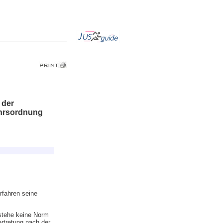
 der
ehrsordnung
rfahren seine
stehe keine Norm
rtretung nach der