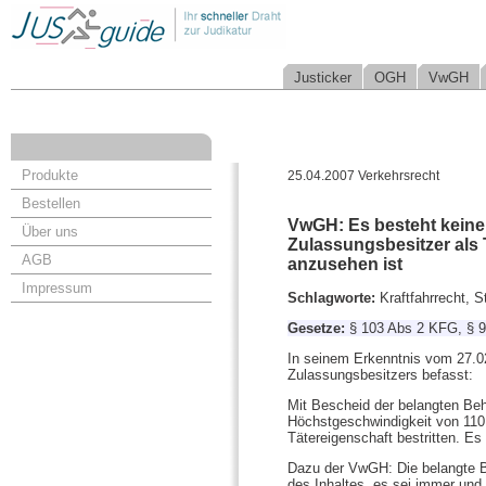
Justicker
OGH
VwGH
Produkte
25.04.2007 Verkehrsrecht
Bestellen
VwGH: Es besteht keine
Über uns
Zulassungsbesitzer als
AGB
anzusehen ist
Impressum
Schlagworte:
Kraftfahrrecht, 
Gesetze:
§ 103 Abs 2 KFG, § 9
In seinem Erkenntnis vom 27.0
Zulassungsbesitzers befasst:
Mit Bescheid der belangten Beh
Höchstgeschwindigkeit von 110
Tätereigenschaft bestritten. 
Dazu der VwGH: Die belangte B
des Inhaltes, es sei immer und