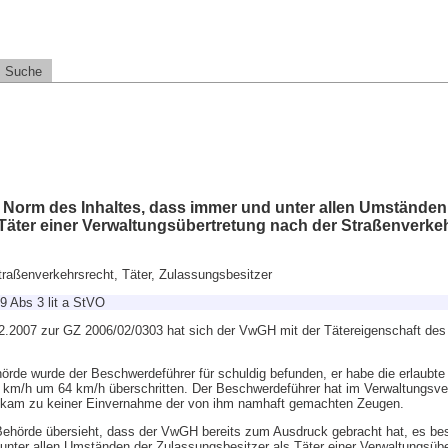
Suche
 Norm des Inhaltes, dass immer und unter allen Umständen
 Täter einer Verwaltungsübertretung nach der Straßenverk
Straßenverkehrsrecht, Täter, Zulassungsbesitzer
9 Abs 3 lit a StVO
2.2007 zur GZ 2006/02/0303 hat sich der VwGH mit der Tätereigenschaft des
örde wurde der Beschwerdeführer für schuldig befunden, er habe die erlaubte
 km/h um 64 km/h überschritten. Der Beschwerdeführer hat im Verwaltungsve
Es kam zu keiner Einvernahme der von ihm namhaft gemachten Zeugen.
ehörde übersieht, dass der VwGH bereits zum Ausdruck gebracht hat, es be
 unter allen Umständen der Zulassungsbesitzer als Täter einer Verwaltungsübe