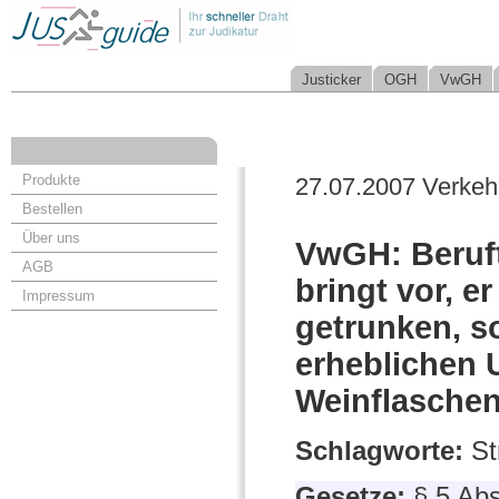
Justicker
OGH
VwGH
Produkte
27.07.2007 Verkeh
Bestellen
Über uns
VwGH: Beruft
AGB
bringt vor, 
Impressum
getrunken, s
erheblichen 
Weinflaschen
Schlagworte:
St
Gesetze:
§ 5 Ab