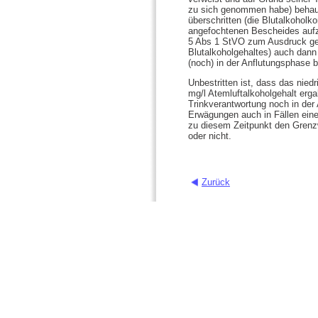
zu sich genommen habe) behaupt
überschritten (die Blutalkoholk
angefochtenen Bescheides aufz
5 Abs 1 StVO zum Ausdruck gebr
Blutalkoholgehaltes) auch dan
(noch) in der Anflutungsphase 
Unbestritten ist, dass das ni
mg/l Atemluftalkoholgehalt erg
Trinkverantwortung noch in der 
Erwägungen auch in Fällen eine
zu diesem Zeitpunkt den Grenzwe
oder nicht.
Zurück