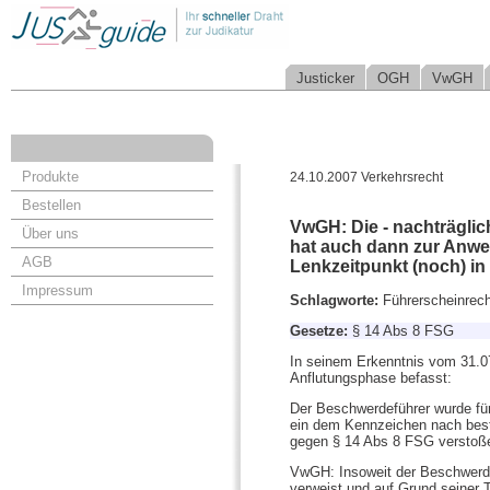
Justicker
OGH
VwGH
Produkte
24.10.2007 Verkehrsrecht
Bestellen
VwGH: Die - nachträglic
Über uns
hat auch dann zur Anwe
AGB
Lenkzeitpunkt (noch) i
Impressum
Schlagworte:
Führerscheinrech
Gesetze:
§ 14 Abs 8 FSG
In seinem Erkenntnis vom 31.0
Anflutungsphase befasst:
Der Beschwerdeführer wurde fü
ein dem Kennzeichen nach best
gegen § 14 Abs 8 FSG verstoß
VwGH: Insoweit der Beschwerdef
verweist und auf Grund seiner 