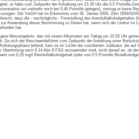
et, er habe zum Zeitpunkt der Anhaltung um 23.35 Uhr die 0,5 Promille-Gre
onzentration sei vielmehr noch bei 0,45 Promille gelegen), vermag er keine Re
uzeigen: Der VwGH hat im Erkenntnis vom 30. Jänner 2004, Zlen 2004/02/00
acht, dass die - nachträgliche - Feststellung des Atemluftalkoholgehaltes (
n zur Anwendung dieser Bestimmung zu führen hat, wenn sich der Lenker im L
befunden hat.
edrigere Messergebnis, das mit einem Alkomaten am Tattag um 23.55 Uhr geme
ab. Da sich der Beschwerdeführer zum Zeitpunkt der Anhaltung unter Berücksi
Anflutungsphase befand, kam es im Lichte der vorzitierten Judikatur, die auf
r Übertretung nach § 14 Abs 8 FSG anzuwenden sind, nicht darauf an, ob de
rt von 0,25 mg/l Atemluftalkoholgehalt (oder von 0,5 Promille Blutalkoholgeha