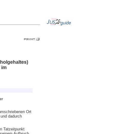
oholgehaltes)
 im
er
umschriebenen Ort
 und dadurch
n Tatzeitpunkt
r seinem Aufbruch