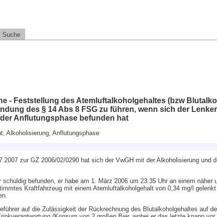
Suche
he - Feststellung des Atemluftalkoholgehaltes (bzw Blutalk
ndung des § 14 Abs 8 FSG zu führen, wenn sich der Lenker
n der Anflutungsphase befunden hat
t, Alkoholisierung, Anflutungsphase
7.2007 zur GZ 2006/02/0290 hat sich der VwGH mit der Alkoholisierung und d
r schuldig befunden, er habe am 1. März 2006 um 23.35 Uhr an einem näher 
immtes Kraftfahrzeug mit einem Atemluftalkoholgehalt von 0,34 mg/l gelenkt
en.
ührer auf die Zulässigkeit der Rückrechnung des Blutalkoholgehaltes auf de
Trinkverantwortung (Konsum von 2 großen Bier, wobei er das letzte knapp vo