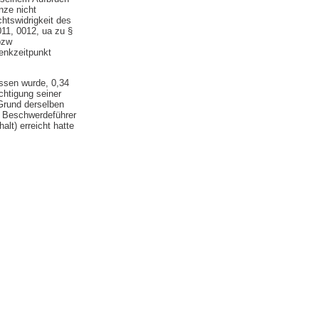
nze nicht
chtswidrigkeit des
11, 0012, ua zu §
bzw
enkzeitpunkt
ssen wurde, 0,34
chtigung seiner
 Grund derselben
r Beschwerdeführer
lt) erreicht hatte