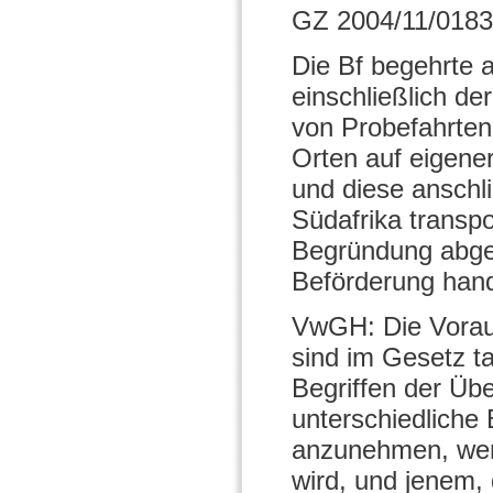
GZ 2004/11/0183
Die Bf begehrte 
einschließlich de
von Probefahrten
Orten auf eigene
und diese ansch
Südafrika transpo
Begründung abgel
Beförderung hand
VwGH: Die Voraus
sind im Gesetz t
Begriffen der Üb
unterschiedliche
anzunehmen, wenn
wird, und jenem,