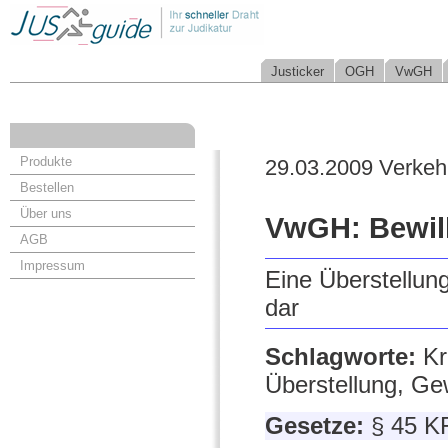
Justicker
OGH
VwGH
Produkte
29.03.2009 Verkeh
Bestellen
Über uns
VwGH: Bewill
AGB
Impressum
Eine Überstellung
dar
Schlagworte:
Kr
Überstellung, G
Gesetze:
§ 45 K