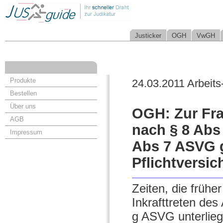
Justicker
OGH
VwGH
Produkte
24.03.2011 Arbeits
Bestellen
Über uns
OGH: Zur Fra
AGB
nach § 8 Abs 
Impressum
Abs 7 ASVG 
Pflichtversi
Zeiten, die frühe
Inkrafttreten des
g ASVG unterliege