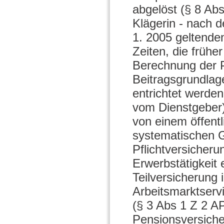
abgelöst (§ 8 Abs
Klägerin - nach d
1. 2005 geltende
Zeiten, die frühe
Berechnung der P
Beitragsgrundlag
entrichtet werde
vom Dienstgeber)
von einem öffent
systematischen G
Pflichtversicheru
Erwerbstätigkeit
Teilversicherung 
Arbeitsmarktservi
(§ 3 Abs 1 Z 2 AP
Pensionsversiche