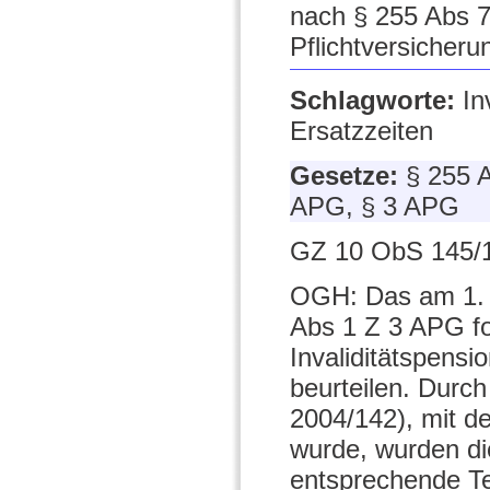
nach § 255 Abs 7
Pflichtversicheru
Schlagworte:
In
Ersatzzeiten
Gesetze:
§ 255 A
APG, § 3 APG
GZ 10 ObS 145/1
OGH: Das am 1. 1
Abs 1 Z 3 APG fo
Invaliditätspens
beurteilen. Durc
2004/142), mit d
wurde, wurden di
entsprechende Te