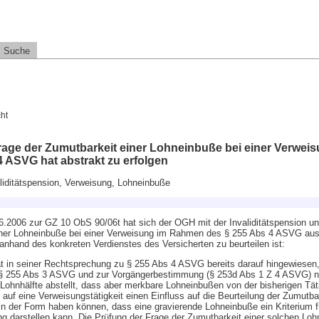
Suche
ht
rage der Zumutbarkeit einer Lohneinbuße bei einer Verwei
 ASVG hat abstrakt zu erfolgen
aliditätspension, Verweisung, Lohneinbuße
.2006 zur GZ 10 ObS 90/06t hat sich der OGH mit der Invaliditätspension un
einer Lohneinbuße bei einer Verweisung im Rahmen des § 255 Abs 4 ASVG a
anhand des konkreten Verdienstes des Versicherten zu beurteilen ist:
 in seiner Rechtsprechung zu § 255 Abs 4 ASVG bereits darauf hingewiesen,
 255 Abs 3 ASVG und zur Vorgängerbestimmung (§ 253d Abs 1 Z 4 ASVG) ni
Lohnhälfte abstellt, dass aber merkbare Lohneinbußen von der bisherigen Täti
 auf eine Verweisungstätigkeit einen Einfluss auf die Beurteilung der Zumutb
 in der Form haben können, dass eine gravierende Lohneinbuße ein Kriterium f
g darstellen kann. Die Prüfung der Frage der Zumutbarkeit einer solchen Loh