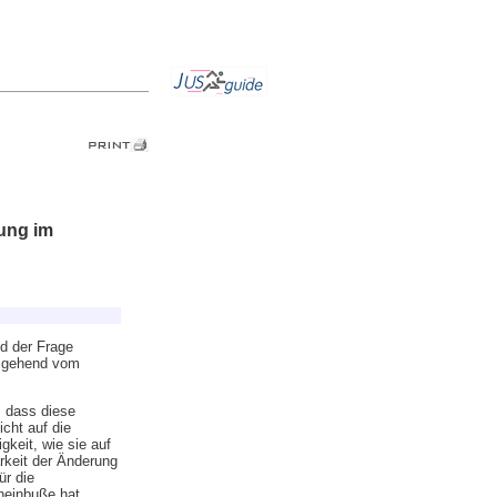
sung im
d der Frage
usgehend vom
 dass diese
cht auf die
gkeit, wie sie auf
arkeit der Änderung
ür die
neinbuße hat