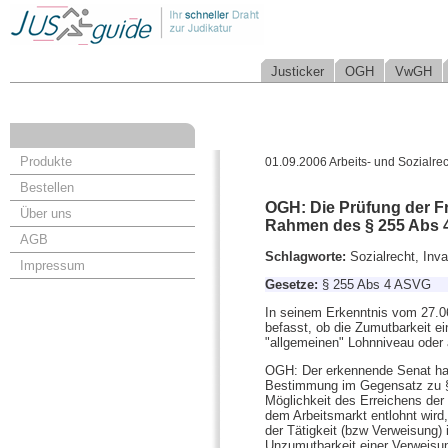
Justicker
OGH
VwGH
Produkte
01.09.2006 Arbeits- und Sozialrec
Bestellen
OGH: Die Prüfung der F
Über uns
Rahmen des § 255 Abs 4
AGB
Schlagworte:
Sozialrecht, Inv
Impressum
Gesetze:
§ 255 Abs 4 ASVG
In seinem Erkenntnis vom 27.06
befasst, ob die Zumutbarkeit 
"allgemeinen" Lohnniveau oder 
OGH: Der erkennende Senat hat
Bestimmung im Gegensatz zu §
Möglichkeit des Erreichens der 
dem Arbeitsmarkt entlohnt wird,
der Tätigkeit (bzw Verweisung)
Unzumutbarkeit einer Verweisun