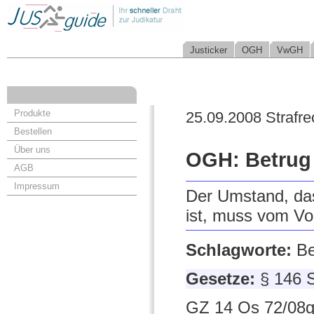
Justicker
OGH
VwGH
Produkte
25.09.2008 Strafre
Bestellen
Über uns
OGH: Betrug 
AGB
Impressum
Der Umstand, dass
ist, muss vom Vo
Schlagworte:
Be
Gesetze:
§ 146 
GZ 14 Os 72/08g