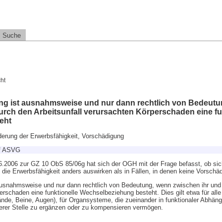
Suche
ht
g ist ausnahmsweise und nur dann rechtlich von Bedeutu
rch den Arbeitsunfall verursachten Körperschaden eine fu
eht
derung der Erwerbsfähigkeit, Vorschädigung
ff ASVG
.2006 zur GZ 10 ObS 85/06g hat sich der OGH mit der Frage befasst, ob sic
 die Erwerbsfähigkeit anders auswirken als in Fällen, in denen keine Vorschä
usnahmsweise und nur dann rechtlich von Bedeutung, wenn zwischen ihr un
erschaden eine funktionelle Wechselbeziehung besteht. Dies gilt etwa für alle
e, Beine, Augen), für Organsysteme, die zueinander in funktionaler Abhängi
erer Stelle zu ergänzen oder zu kompensieren vermögen.