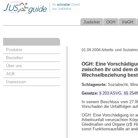
Justicker
OGH
VwGH
Produkte
01.09.2006 Arbeits- und Sozialrec
Bestellen
OGH: Eine Vorschädigun
Über uns
zwischen ihr und dem du
AGB
Wechselbeziehung best
Impressum
Schlagworte:
Sozialrecht, Min
Gesetze:
§ 203 ASVG, §§ 254
In seinem Beschluss vom 27.06
Vorschaden die Unfallfolgen auf
OGH: Eine Vorschädigung ist a
Arbeitsunfall verursachten Körp
Gliedmaßen und Organe (zB Händ
sonst Funktionsausfälle an and