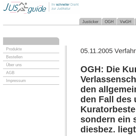
Justicker
OGH
VwGH
Produkte
05.11.2005 Verfah
Bestellen
Über uns
OGH: Die Kur
AGB
Verlassenscha
Impressum
den allgemei
den Fall des
Kuratorbeste
sondern ein 
diesbez. lie