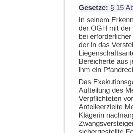
Gesetze:
§ 15 A
In seinem Erkenn
der OGH mit der
bei erforderliche
der in das Verst
Liegenschaftsante
Bereicherte aus
ihm ein Pfandrech
Das Exekutionsge
Aufteilung des Me
Verpflichteten vo
Anteileerzielte Me
Klägerin nachrang
Zwangsversteigeru
sichergestellte F