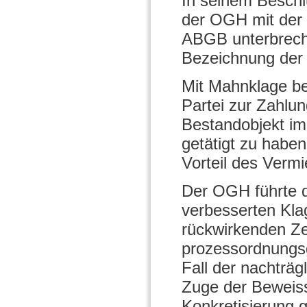
In seinem Beschl
der OGH mit der F
ABGB unterbrech
Bezeichnung der
Mit Mahnklage beg
Partei zur Zahlu
Bestandobjekt i
getätigt zu habe
Vorteil des Vermi
Der OGH führte d
verbesserten Kla
rückwirkenden Ze
prozessordnungs
Fall der nachträg
Zuge der Beweiss
Konkretisierung g