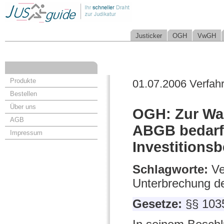
Justicker
OGH
VwGH
Produkte
01.07.2006 Verfah
Bestellen
Über uns
OGH: Zur Wah
AGB
ABGB bedarf e
Impressum
Investitions
Schlagworte:
Ve
Unterbrechung de
Gesetze:
§§ 103