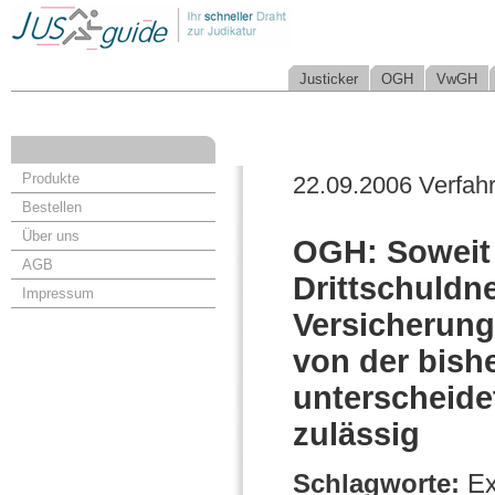
Justicker
OGH
VwGH
Produkte
22.09.2006 Verfah
Bestellen
Über uns
OGH: Soweit 
AGB
Drittschuldn
Impressum
Versicherungs
von der bish
unterscheidet
zulässig
Schlagworte:
Ex