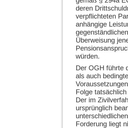
gemäß § 294a EO 
deren Drittschul
verpflichteten Pa
anhängige Leistun
gegenständlichen
Überweisung jene
Pensionsanspruc
würden.
Der OGH führte d
als auch bedingt
Voraussetzungen 
Folge tatsächlich
Der im Zivilverfa
ursprünglich bea
unterschiedlichen
Forderung liegt n