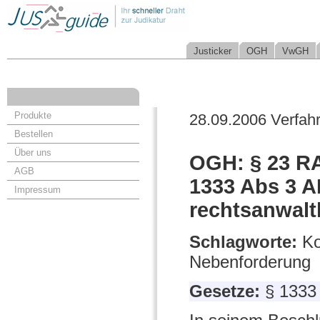
Justicker
OGH
VwGH
Produkte
28.09.2006 Verfah
Bestellen
Über uns
OGH: § 23 RA
AGB
1333 Abs 3 A
Impressum
rechtsanwalt
Schlagworte:
Ko
Nebenforderung
Gesetze:
§ 1333