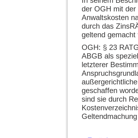
In seinem Beschl
der OGH mit der 
Anwaltskosten n
durch das ZinsR
geltend gemacht
OGH: § 23 RATG g
ABGB als speziel
letzterer Bestimm
Anspruchsgrundla
außergerichtlic
geschaffen worde
sind sie durch R
Kostenverzeichni
Geltendmachung 