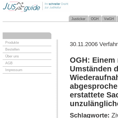
Justicker
OGH
VwGH
Produkte
30.11.2006 Verfah
Bestellen
Über uns
OGH: Einem n
AGB
Umständen d
Impressum
Wiederaufna
abgesproche
erstattete S
unzulänglich
Schlagworte:
Zi