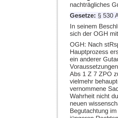
nachträgliches G
Gesetze:
§ 530 
In seinem Besch
sich der OGH mit
OGH: Nach stRsp 
Hauptprozess ers
ein anderer Guta
Voraussetzungen
Abs 1 Z 7 ZPO zu
vielmehr behaupt
vernommene Sach
Wahrheit nicht du
neuen wissenscha
Begutachtung im 