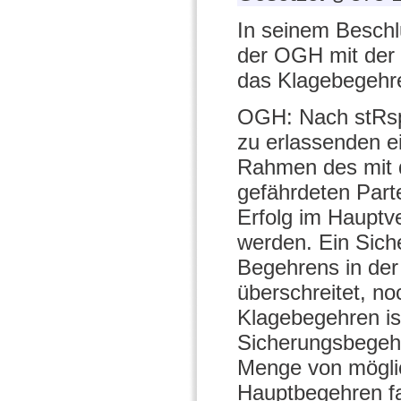
In seinem Beschl
der OGH mit der
das Klagebegehre
OGH: Nach stRsp 
zu erlassenden e
Rahmen des mit d
gefährdeten Part
Erfolg im Hauptve
werden. Ein Sic
Begehrens in der
überschreitet, no
Klagebegehren is
Sicherungsbegehr
Menge von möglic
Hauptbegehren fal