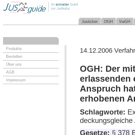
Justicker
OGH
VwGH
Produkte
14.12.2006 Verfah
Bestellen
Über uns
OGH: Der mit
AGB
erlassenden 
Impressum
Anspruch hat
erhobenen A
Schlagworte:
Ex
deckungsgleiche
Gesetze:
§ 378 