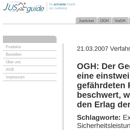
Justicker
OGH
VwGH
Produkte
21.03.2007 Verfah
Bestellen
Über uns
OGH: Der Geg
AGB
eine einstwei
Impressum
gefährdeten P
beschwert, we
den Erlag de
Schlagworte:
Ex
Sicherheitsleistu