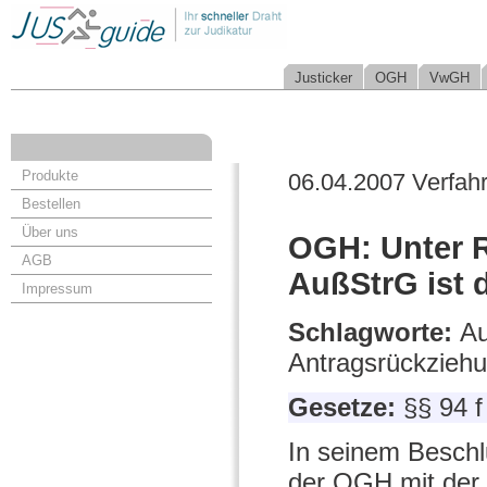
Justicker
OGH
VwGH
Produkte
06.04.2007 Verfah
Bestellen
Über uns
OGH: Unter R
AGB
AußStrG ist d
Impressum
Schlagworte:
Au
Antragsrückziehu
Gesetze:
§§ 94 
In seinem Beschl
der OGH mit der