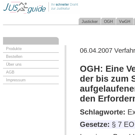
Justicker
OGH
VwGH
Produkte
06.04.2007 Verfah
Bestellen
Über uns
OGH: Eine Ve
AGB
der bis zum 
Impressum
aufgelaufene
den Erforder
Schlagworte:
Ex
Gesetze:
§ 7 EO