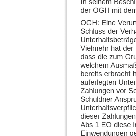
In seinem Beschl
der OGH mit dem 
OGH: Eine Verurt
Schluss der Verh
Unterhaltsbeträge
Vielmehr hat der
dass die zum Gru
welchem Ausmaß d
bereits erbracht 
auferlegten Unter
Zahlungen vor Sch
Schuldner Anspru
Unterhaltsverpfli
dieser Zahlungen
Abs 1 EO diese i
Einwendungen ge