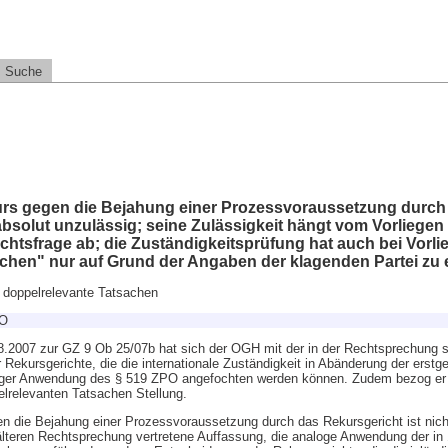
Suche
rs gegen die Bejahung einer Prozessvoraussetzung durch
absolut unzulässig; seine Zulässigkeit hängt vom Vorliegen 
htsfrage ab; die Zuständigkeitsprüfung hat auch bei Vorli
chen" nur auf Grund der Angaben der klagenden Partei zu 
 doppelrelevante Tatsachen
PO
2007 zur GZ 9 Ob 25/07b hat sich der OGH mit der in der Rechtsprechung st
Rekursgerichte, die die internationale Zuständigkeit in Abänderung der erstge
loger Anwendung des § 519 ZPO angefochten werden können. Zudem bezog er
elrelevanten Tatsachen Stellung.
 die Bejahung einer Prozessvoraussetzung durch das Rekursgericht ist nich
 älteren Rechtsprechung vertretene Auffassung, die analoge Anwendung der i