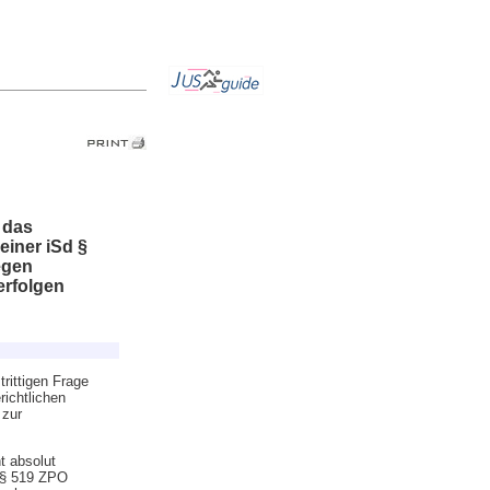
 das
einer iSd §
egen
erfolgen
rittigen Frage
richtlichen
 zur
t absolut
n § 519 ZPO