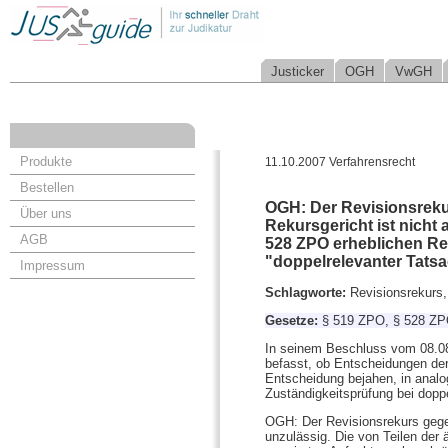
Justicker
OGH
VwGH
Produkte
11.10.2007 Verfahrensrecht
Bestellen
OGH: Der Revisionsreku
Über uns
Rekursgericht ist nicht 
AGB
528 ZPO erheblichen Rec
"doppelrelevanter Tatsa
Impressum
Schlagworte:
Revisionsrekurs,
Gesetze:
§ 519 ZPO, § 528 Z
In seinem Beschluss vom 08.08.
befasst, ob Entscheidungen der 
Entscheidung bejahen, in ana
Zuständigkeitsprüfung bei dopp
OGH: Der Revisionsrekurs gegen
unzulässig. Die von Teilen der