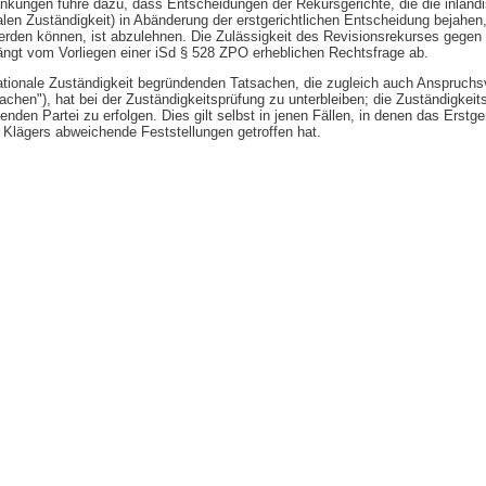
kungen führe dazu, dass Entscheidungen der Rekursgerichte, die die inländ
nalen Zuständigkeit) in Abänderung der erstgerichtlichen Entscheidung bejahen,
rden können, ist abzulehnen. Die Zulässigkeit des Revisionsrekurses gegen 
ngt vom Vorliegen einer iSd § 528 ZPO erheblichen Rechtsfrage ab.
nationale Zuständigkeit begründenden Tatsachen, die zugleich auch Anspruch
achen"), hat bei der Zuständigkeitsprüfung zu unterbleiben; die Zuständigkeit
nden Partei zu erfolgen. Dies gilt selbst in jenen Fällen, in denen das Erstge
Klägers abweichende Feststellungen getroffen hat.