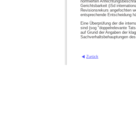
normierten Anfechtungsbeschrän
Gerichtsbarkeit (iSd internatio
Revisionsrekurs angefochten we
entsprechende Entscheidung hä
Eine Überprüfung der die inter
sind (sog "doppelrelevante Tats
auf Grund der Angaben der klage
Sachverhaltsbehauptungen des 
Zurück