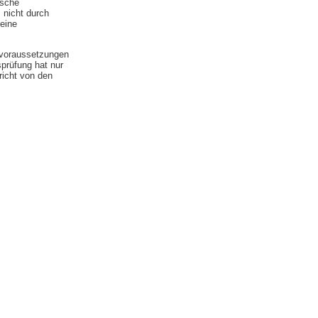
ische
 nicht durch
eine
svoraussetzungen
sprüfung hat nur
richt von den