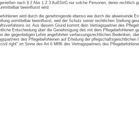
 genießen nach § 2 Abs 1 Z 3 AußStrG nur solche Personen, deren rechtlich g
unmittelbar beeinflusst wird.
befohlenen wird durch die genehmigende ebenso wie durch die abweisende Ent
llung unmittelbar beeinflusst, weil der Schutz seiner rechtlichen Stellung ger
ftsverfahrens ist. Aus diesem Grund kommt dem Vertragspartner des Pflegeb
ichtliche Entscheidung über die Genehmigung des mit dem Pflegebefohlenen 
n der gegenteiligen Lehre angeführten verfassungsrechtlichen Bedenken, übe
gspartners des Pflegebefohlenen auf Erteilung der pflegschaftsgerichtliche
"civil right" im Sinne des Art 6 MRK des Vertragspartners des Pflegebefohlen