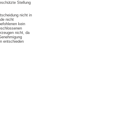
eschützte Stellung
scheidung nicht in
ade nicht
efohlenen kein
geschlossenen
rzeugen nicht, da
n Genehmigung
en entschieden