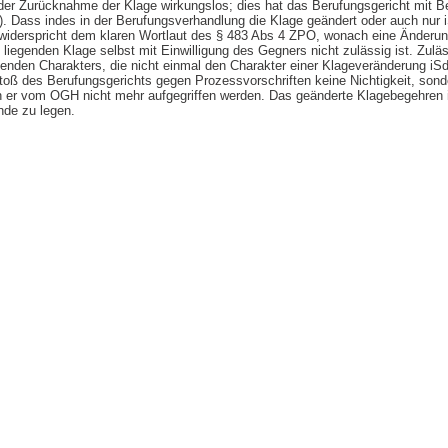
der Zurücknahme der Klage wirkungslos; dies hat das Berufungsgericht mit B
). Dass indes in der Berufungsverhandlung die Klage geändert oder auch nur 
widerspricht dem klaren Wortlaut des § 483 Abs 4 ZPO, wonach eine Änderu
liegenden Klage selbst mit Einwilligung des Gegners nicht zulässig ist. Zulä
chenden Charakters, die nicht einmal den Charakter einer Klageveränderung i
stoß des Berufungsgerichts gegen Prozessvorschriften keine Nichtigkeit, sond
n er vom OGH nicht mehr aufgegriffen werden. Das geänderte Klagebegehren i
de zu legen.