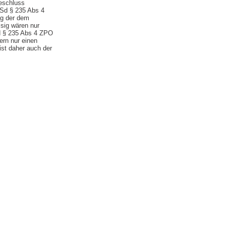
eschluss
iSd § 235 Abs 4
ng der dem
ssig wären nur
Sd § 235 Abs 4 ZPO
ern nur einen
st daher auch der