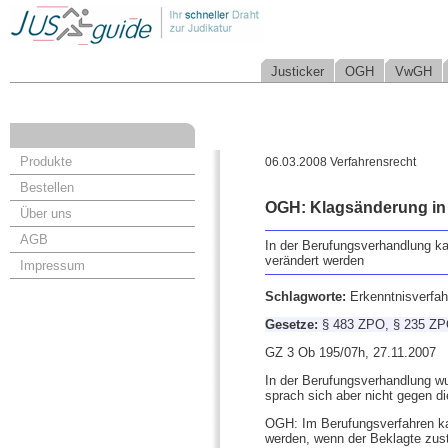
Justicker
OGH
VwGH
Produkte
06.03.2008 Verfahrensrecht
Bestellen
OGH: Klagsänderung in 
Über uns
AGB
In der Berufungsverhandlung ka
verändert werden
Impressum
Schlagworte:
Erkenntnisverfa
Gesetze:
§ 483 ZPO, § 235 Z
GZ 3 Ob 195/07h, 27.11.2007
In der Berufungsverhandlung wu
sprach sich aber nicht gegen di
OGH: Im Berufungsverfahren k
werden, wenn der Beklagte zust