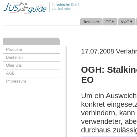
Justicker
OGH
VwGH
Produkte
17.07.2008 Verfah
Bestellen
Über uns
OGH: Stalkin
AGB
EO
Impressum
Um ein Ausweiche
konkret eingesetz
verhindern, kann 
verwendeter, abe
durchaus zulässi