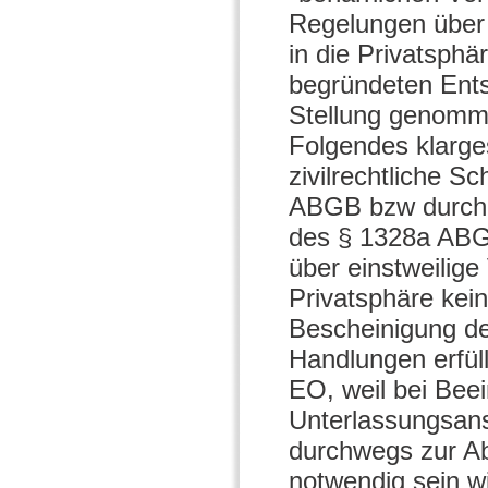
Regelungen über 
in die Privatsphä
begründeten Ent
Stellung genomme
Folgendes klarges
zivilrechtliche Sc
ABGB bzw durch 
des § 1328a ABG
über einstweilige
Privatsphäre kei
Bescheinigung de
Handlungen erfüll
EO, weil bei Beei
Unterlassungsans
durchwegs zur A
notwendig sein w