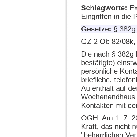
Schlagworte:
Ex
Eingriffen in die 
Gesetze:
§ 382g
GZ 2 Ob 82/08k,
Die nach § 382g 
bestätigte) eins
persönliche Kont
briefliche, telef
Aufenthalt auf de
Wochenendhaus i
Kontakten mit der
OGH: Am 1. 7. 20
Kraft, das nicht 
"beharrlichen Ve