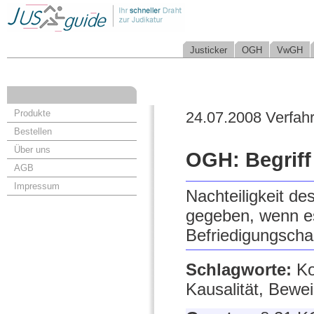
Justicker
OGH
VwGH
Produkte
24.07.2008 Verfah
Bestellen
Über uns
OGH: Begriff 
AGB
Impressum
Nachteiligkeit de
gegeben, wenn es
Befriedigungsch
Schlagworte:
Ko
Kausalität, Bewei