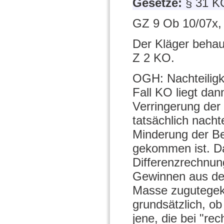
Gesetze:
§ 31 K
GZ 9 Ob 10/07x,
Der Kläger behau
Z 2 KO.
OGH: Nachteiligk
Fall KO liegt da
Verringerung der 
tatsächlich nacht
Minderung der Be
gekommen ist. Da
Differenzrechnun
Gewinnen aus der
Masse zugutegeko
grundsätzlich, ob
jene, die bei "re