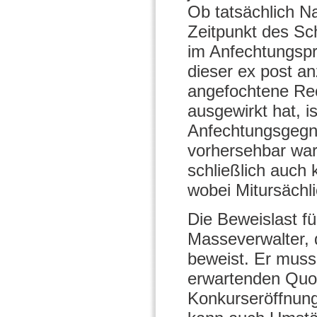
Ob tatsächlich Na
Zeitpunkt des Sc
im Anfechtungspr
dieser ex post an
angefochtene Rech
ausgewirkt hat, i
Anfechtungsgegne
vorhersehbar wa
schließlich auch
wobei Mitursächli
Die Beweislast fü
Masseverwalter, d
beweist. Er muss
erwartenden Quote
Konkurseröffnun