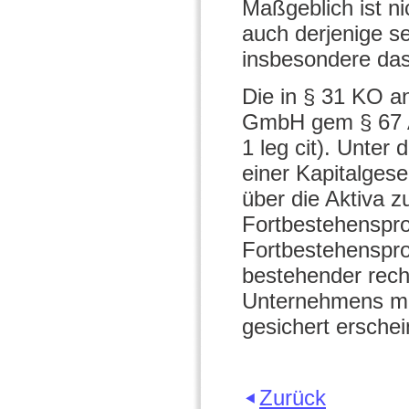
Maßgeblich ist n
auch derjenige se
insbesondere da
Die in § 31 KO a
GmbH gem § 67 A
1 leg cit). Unter
einer Kapitalgese
über die Aktiva 
Fortbestehenspr
Fortbestehenspro
bestehender rech
Unternehmens mit
gesichert erschei
Zurück