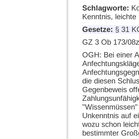
Schlagworte:
Ko
Kenntnis, leichte
Gesetze:
§ 31 K
GZ 3 Ob 173/08z
OGH: Bei einer A
Anfechtungskläge
Anfechtungsgegn
die diesen Schlu
Gegenbeweis offe
Zahlungsunfähigk
"Wissenmüssen" 
Unkenntnis auf e
wozu schon leicht
bestimmter Großg