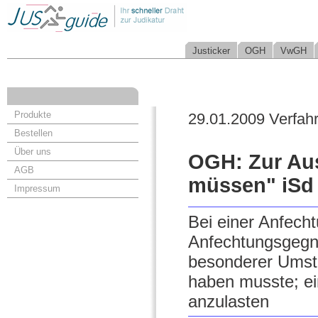
Justicker
OGH
VwGH
Produkte
29.01.2009 Verfah
Bestellen
Über uns
OGH: Zur Aus
AGB
müssen" iSd 
Impressum
Bei einer Anfech
Anfechtungsgegne
besonderer Umstä
haben musste; e
anzulasten