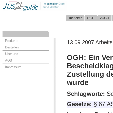
Justicker
OGH
VwGH
Produkte
13.09.2007 Arbeits
Bestellen
Über uns
OGH: Ein Verz
AGB
Bescheidklag
Impressum
Zustellung d
wurde
Schlagworte:
So
Gesetze:
§ 67 