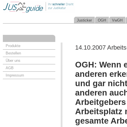
Justicker
OGH
VwGH
Produkte
14.10.2007 Arbeits
Bestellen
Über uns
OGH: Wenn ei
AGB
anderen erken
Impressum
und gar nich
anderen auc
Arbeitgebers 
Arbeitsplatz 
gesamte Arbe