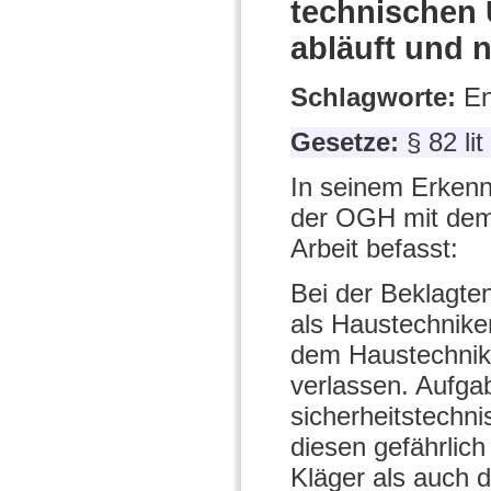
technischen 
abläuft und 
Schlagworte:
En
Gesetze:
§ 82 li
In seinem Erkenn
der OGH mit dem
Arbeit befasst:
Bei der Beklagten
als Haustechnike
dem Haustechnike
verlassen. Aufgab
sicherheitstechni
diesen gefährlic
Kläger als auch d