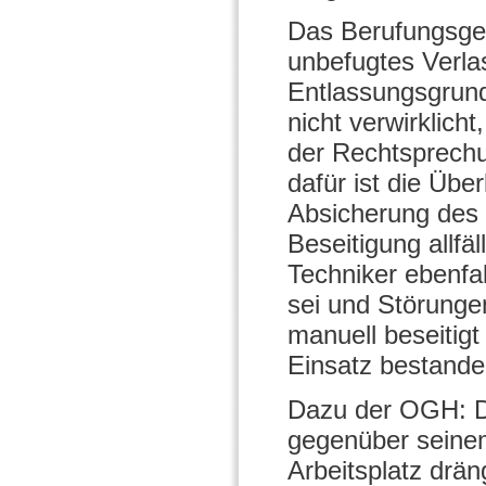
Das Berufungsgeri
unbefugtes Verla
Entlassungsgrund
nicht verwirklich
der Rechtsprechu
dafür ist die Übe
Absicherung des 
Beseitigung allfäl
Techniker ebenfa
sei und Störungen
manuell beseitig
Einsatz bestande
Dazu der OGH: D
gegenüber seine
Arbeitsplatz drä