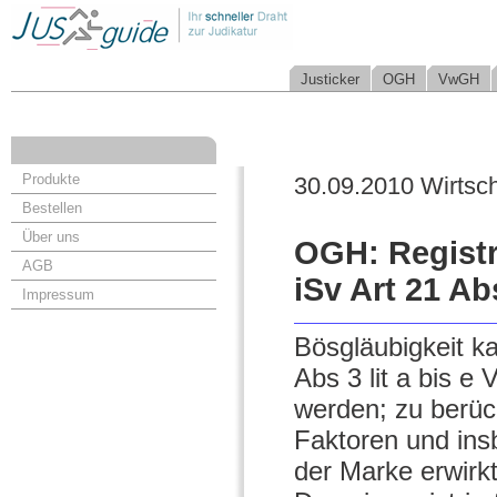
Justicker
OGH
VwGH
Produkte
30.09.2010 Wirtsch
Bestellen
Über uns
OGH: Registr
AGB
iSv Art 21 Ab
Impressum
Bösgläubigkeit k
Abs 3 lit a bis 
werden; zu berück
Faktoren und ins
der Marke erwirk