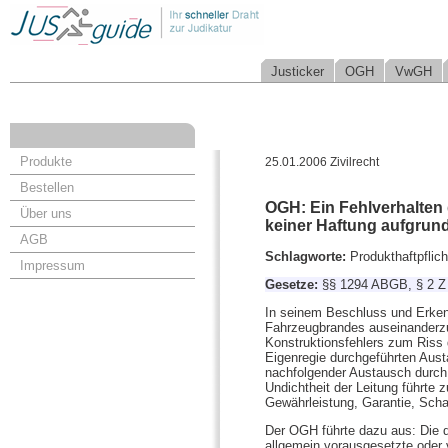
Justicker
OGH
VwGH
Produkte
25.01.2006 Zivilrecht
Bestellen
OGH: Ein Fehlverhalten 
Über uns
keiner Haftung aufgrund 
AGB
Schlagworte:
Produkthaftpflic
Impressum
Gesetze:
§§ 1294 ABGB, § 2 
In seinem Beschluss und Erken
Fahrzeugbrandes auseinanderzu
Konstruktionsfehlers zum Riss 
Eigenregie durchgeführten Aust
nachfolgender Austausch durch
Undichtheit der Leitung führte
Gewährleistung, Garantie, Sch
Der OGH führte dazu aus: Die de
allgemein vorausgesetzte oder 