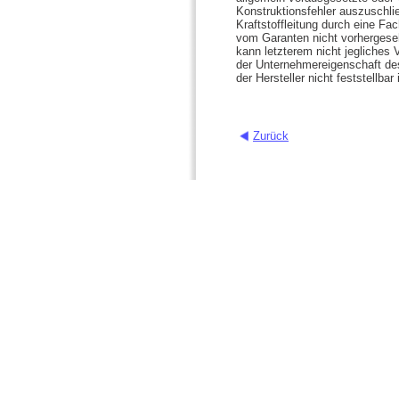
Konstruktionsfehler auszuschli
Kraftstoffleitung durch eine Fa
vom Garanten nicht vorhergeseh
kann letzterem nicht jegliches
der Unternehmereigenschaft des
der Hersteller nicht feststellba
Zurück