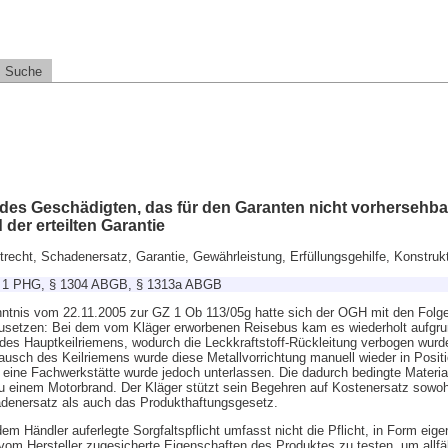
Suche
des Geschädigten, das für den Garanten nicht vorhersehbar 
der erteilten Garantie
htrecht, Schadenersatz, Garantie, Gewährleistung, Erfüllungsgehilfe, Konstrukt
Z 1 PHG, § 1304 ABGB, § 1313a ABGB
ntnis vom 22.11.2005 zur GZ 1 Ob 113/05g hatte sich der OGH mit den Folg
setzen: Bei dem vom Kläger erworbenen Reisebus kam es wiederholt aufgru
des Hauptkeilriemens, wodurch die Leckkraftstoff-Rückleitung verbogen wurd
ausch des Keilriemens wurde diese Metallvorrichtung manuell wieder in Positi
 eine Fachwerkstätte wurde jedoch unterlassen. Die dadurch bedingte Materi
 zu einem Motorbrand. Der Kläger stützt sein Begehren auf Kostenersatz sowoh
adenersatz als auch das Produkthaftungsgesetz.
m Händler auferlegte Sorgfaltspflicht umfasst nicht die Pflicht, in Form eige
vom Hersteller zugesicherte Eigenschaften des Produktes zu testen, um allfäl