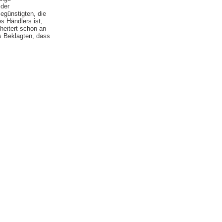
 der
Begünstigten, die
s Händlers ist,
heitert schon an
s Beklagten, dass