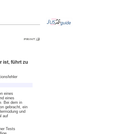
ist, führt zu
ionsfehler
en eines
nd eines
e. Bei dem in
on gebracht, ein
alermüdung und
l auf
ner Tests
lige