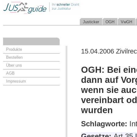
Justicker
OGH
VwGH
Produkte
15.04.2006 Zivilrec
Bestellen
Über uns
OGH: Bei ein
AGB
dann auf Vor
Impressum
wenn sie auc
vereinbart o
wurden
Schlagworte:
In
Gesetze:
Art 35