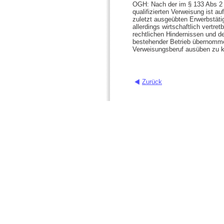
OGH: Nach der im § 133 Abs 2 
qualifizierten Verweisung ist a
zuletzt ausgeübten Erwerbstäti
allerdings wirtschaftlich vertre
rechtlichen Hindernissen und de
bestehender Betrieb übernomme
Verweisungsberuf ausüben zu 
Zurück