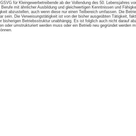
GSVG für Kleingewerbetreibende ab der Vollendung des 50. Lebensjahres v
uf Berufe mit ähnlicher Ausbildung und gleichwertigen Kenntnissen und Fähigke
gkeit abzustellen, auch wenn diese nur einen Teilbereich umfassen. Die Betr
tbar sein. Die Verweisungstätigkeit ist von der bisher ausgeübten Tätigkeit, fak
r bisherigen Betriebsstruktur unabhängig. Es ist folglich auch nicht darauf abz
n oder umstrukturiert werden muss oder ein Betrieb neu gegründet werden 
können.