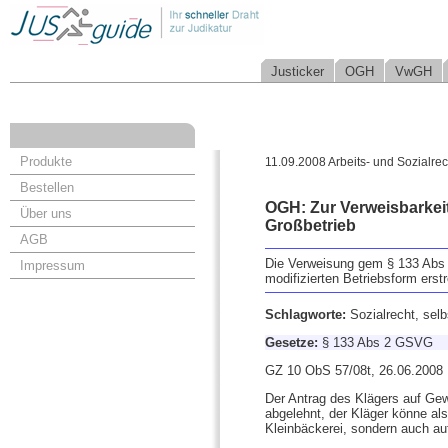
Justicker
OGH
VwGH
Produkte
11.09.2008 Arbeits- und Sozialrec
Bestellen
OGH: Zur Verweisbarkeit
Über uns
Großbetrieb
AGB
Die Verweisung gem § 133 Abs 
Impressum
modifizierten Betriebsform erst
Schlagworte:
Sozialrecht, sel
Gesetze:
§ 133 Abs 2 GSVG
GZ 10 ObS 57/08t, 26.06.2008
Der Antrag des Klägers auf Gew
abgelehnt, der Kläger könne als
Kleinbäckerei, sondern auch au