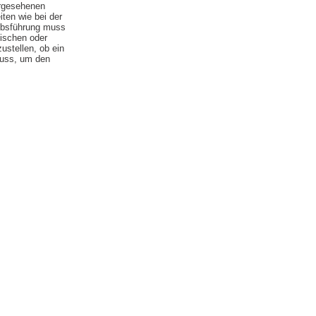
orgesehenen
iten wie bei der
iebsführung muss
tischen oder
ustellen, ob ein
muss, um den