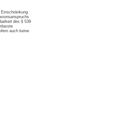
r Einschränkung
ensionsanspruchs
barkeit des § 539
nlasste
ofern auch keine