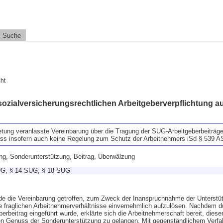
Suche
ht
ozialversicherungsrechtlichen Arbeitgeberverpflichtung a
etung veranlasste Vereinbarung über die Tragung der SUG-Arbeitgeberbeiträg
ass insofern auch keine Regelung zum Schutz der Arbeitnehmers iSd § 539 AS
ng, Sonderunterstützung, Beitrag, Überwälzung
UG, § 14 SUG, § 18 SUG
e die Vereinbarung getroffen, zum Zweck der Inanspruchnahme der Unterst
 fraglichen Arbeitnehmerverhältnisse einvernehmlich aufzulösen. Nachdem d
rbeitrag eingeführt wurde, erklärte sich die Arbeitnehmerschaft bereit, diese
en Genuss der Sonderunterstützung zu gelangen. Mit gegenständlichem Verfa