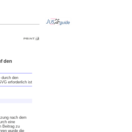
uf den
e durch den
VG erforderlich ist
ützung nach dem
urch eine
n Beitrag zu
hren wurde die