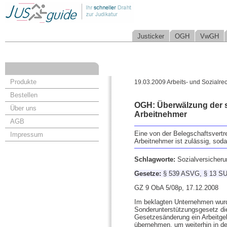
Justicker
OGH
VwGH
Produkte
19.03.2009 Arbeits- und Sozialrec
Bestellen
OGH: Überwälzung der s
Über uns
Arbeitnehmer
AGB
Eine von der Belegschaftsvertr
Impressum
Arbeitnehmer ist zulässig, sod
Schlagworte:
Sozialversicheru
Gesetze:
§ 539 ASVG, § 13 S
GZ 9 ObA 5/08p, 17.12.2008
Im beklagten Unternehmen wurd
Sonderunterstützungsgesetz die
Gesetzesänderung ein Arbeitgebe
übernehmen, um weiterhin in d