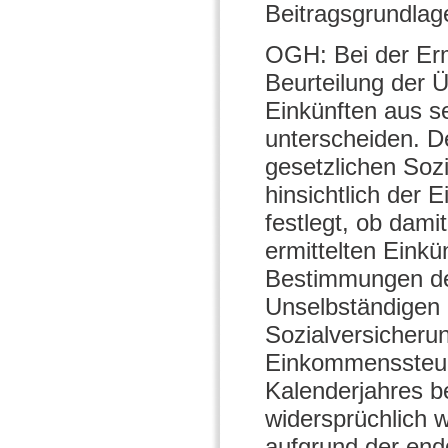
Beitragsgrundlag
OGH: Bei der Er
Beurteilung der 
Einkünften aus se
unterscheiden. De
gesetzlichen Soz
hinsichtlich der E
festlegt, ob dami
ermittelten Einkü
Bestimmungen de
Unselbständigen 
Sozialversicheru
Einkommenssteue
Kalenderjahres b
widersprüchlich w
aufgrund der endg