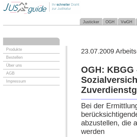
Justicker
OGH
VwGH
Produkte
23.07.2009 Arbeits
Bestellen
Über uns
OGH: KBGG -
AGB
Sozialversic
Impressum
Zuverdienstg
Bei der Ermittlun
berücksichtigende
abzustellen, die 
werden