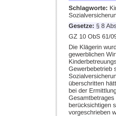
Schlagworte:
Ki
Sozialversicheru
Gesetze:
§ 8 Ab
GZ 10 ObS 61/09
Die Klägerin wur
gewerblichen Wir
Kinderbetreuungsg
Gewerbebetrieb s
Sozialversicheru
überschritten hät
bei der Ermittlu
Gesamtbetrages d
berücksichtigen s
vorgeschrieben w