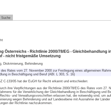
Suche
ht
g Österreichs - Richtlinie 2000/78/EG - Gleichbehandlung i
f - nicht fristgemäße Umsetzung
g, Diskrimierung, Behinderung
G des Rates vom 27. November 2000 zur Festlegung eines allgemeinen Rahme
dlung in Beschäftigung und Beruf (ABl. L 303, S. 16)
GZ C-133/05 hat der EuGH für Recht erkannt und entschieden:
durch ihre Verpflichtungen aus der Richtlinie 2000/78/EG des Rates vom 27.
ahmens für die Verwirklichung der Gleichbehandlung in Beschäftigung und Ber
le Rechts- und Verwaltungsvorschriften erlassen hat, die notwendig sind, um 
minierung wegen Behinderung und auf Landesebene mit Ausnahme der Länder
mungen der Richtlinie nachzukommen.