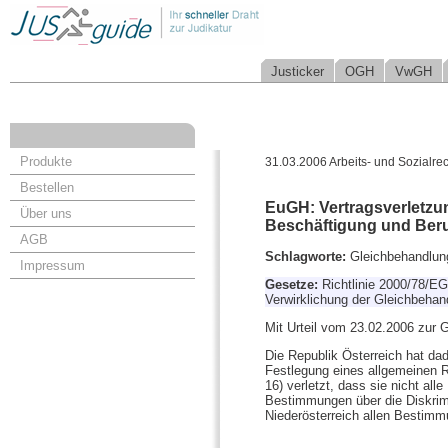
Justicker
OGH
VwGH
Produkte
31.03.2006 Arbeits- und Sozialrec
Bestellen
EuGH: Vertragsverletzun
Über uns
Beschäftigung und Beru
AGB
Schlagworte:
Gleichbehandlun
Impressum
Gesetze:
Richtlinie 2000/78/E
Verwirklichung der Gleichbehan
Mit Urteil vom 23.02.2006 zur 
Die Republik Österreich hat da
Festlegung eines allgemeinen R
16) verletzt, dass sie nicht al
Bestimmungen über die Diskri
Niederösterreich allen Bestim