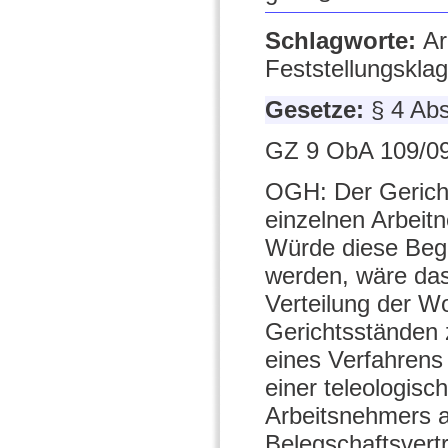
Schlagworte:
Ar
Feststellungsklag
Gesetze:
§ 4 Ab
GZ 9 ObA 109/09
OGH: Der Gericht
einzelnen Arbeitn
Würde diese Beg
werden, wäre das
Verteilung der W
Gerichtsständen z
eines Verfahren
einer teleologis
Arbeitsnehmers a
Belegschaftsvert