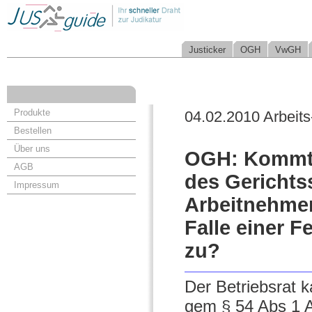
Justicker
OGH
VwGH
Produkte
04.02.2010 Arbeits
Bestellen
Über uns
OGH: Kommt d
AGB
des Gerichts
Impressum
Arbeitnehmer
Falle einer 
zu?
Der Betriebsrat k
gem § 54 Abs 1 A