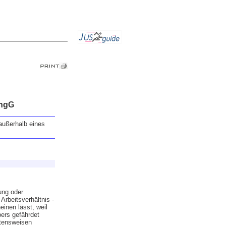
AngG
außerhalb eines
ung oder
Arbeitsverhältnis -
einen lässt, weil
bers gefährdet
ltensweisen