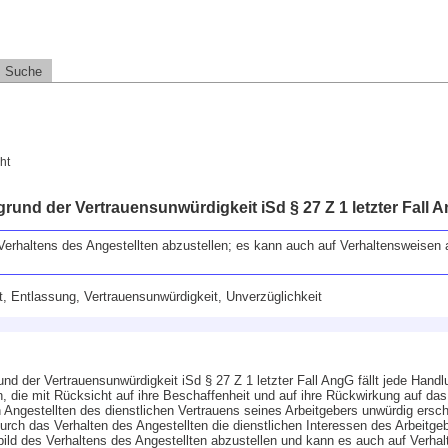
Suche
ht
nd der Vertrauensunwürdigkeit iSd § 27 Z 1 letzter Fall 
Verhaltens des Angestellten abzustellen; es kann auch auf Verhaltensweisen 
t, Entlassung, Vertrauensunwürdigkeit, Unverzüglichkeit
d der Vertrauensunwürdigkeit iSd § 27 Z 1 letzter Fall AngG fällt jede Handl
, die mit Rücksicht auf ihre Beschaffenheit und auf ihre Rückwirkung auf das 
n Angestellten des dienstlichen Vertrauens seines Arbeitgebers unwürdig ersch
urch das Verhalten des Angestellten die dienstlichen Interessen des Arbeitge
bild des Verhaltens des Angestellten abzustellen und kann es auch auf Verha