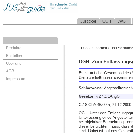
Justicker
OGH
VwGH
Produkte
11.03.2010 Arbeits- und Sozialrec
Bestellen
OGH: Zum Entlassungsgru
Über uns
AGB
Es ist auf das Gesamtbild des 
Dienstverhältnisses ankommen
Impressum
Schlagworte:
Angestelltenrech
Gesetze:
§ 27 Z 1AngG
GZ 8 ObA 46/09m, 21.12.2009
OGH: Unter den Entlassungsgrun
Unterlassung eines Angestellten
bei objektiver Betrachtung - de
dieser befürchten muss, dass d
sind. Dabei ist auf das Gesamt