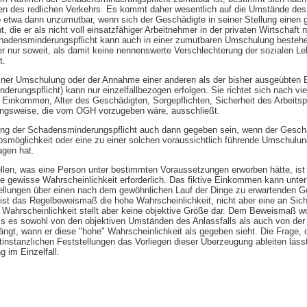
en des redlichen Verkehrs. Es kommt daher wesentlich auf die Umstände des E
 etwa dann unzumutbar, wenn sich der Geschädigte in seiner Stellung einen 
t, die er als nicht voll einsatzfähiger Arbeitnehmer in der privaten Wirtschaft 
adensminderungspflicht kann auch in einer zumutbaren Umschulung bestehe
r nur soweit, als damit keine nennenswerte Verschlechterung der sozialen Le
t.
iner Umschulung oder der Annahme einer anderen als der bisher ausgeübten E
nderungspflicht) kann nur einzelfallbezogen erfolgen. Sie richtet sich nach v
es Einkommen, Alter des Geschädigten, Sorgepflichten, Sicherheit des Arbeits
tungsweise, die vom OGH vorzugeben wäre, ausschließt.
ung der Schadensminderungspflicht auch dann gegeben sein, wenn der Gesch
smöglichkeit oder eine zu einer solchen voraussichtlich führende Umschulu
gen hat.
llen, was eine Person unter bestimmten Voraussetzungen erworben hätte, ist 
ine gewisse Wahrscheinlichkeit erforderlich. Das fiktive Einkommen kann unt
tellungen über einen nach dem gewöhnlichen Lauf der Dinge zu erwartenden 
 ist das Regelbeweismaß die hohe Wahrscheinlichkeit, nicht aber eine an Sic
 Wahrscheinlichkeit stellt aber keine objektive Größe dar. Dem Beweismaß w
s es sowohl von den objektiven Umständen des Anlassfalls als auch von der
ngt, wann er diese "hohe" Wahrscheinlichkeit als gegeben sieht. Die Frage,
tanzlichen Feststellungen das Vorliegen dieser Überzeugung ableiten lässt, 
g im Einzelfall.