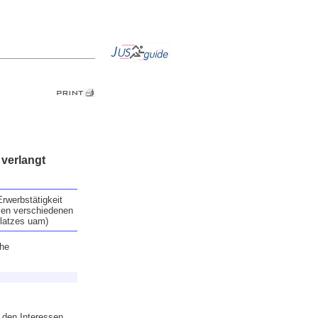
verlangt
rwerbstätigkeit
elen verschiedenen
platzes uam)
che
den Interessen