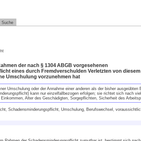
Suche
ht
 Rahmen der nach § 1304 ABGB vorgesehenen
cht eines durch Fremdverschulden Verletzten von diesem 
eine Umschulung vorzunehmen hat
iner Umschulung oder der Annahme einer anderen als der bisher ausgeübten E
nderungspflicht) kann nur einzelfallbezogen erfolgen; sie richtet sich nach vi
es Einkommen, Alter des Geschädigten, Sorgepflichten, Sicherheit des Arbeits
cht, Schadensminderungspflicht, Umschulung, Berufswechsel, voraussichtli
 Rahmen der Schadensminderungspflicht zumutbar ist, bestimmt sich nach 