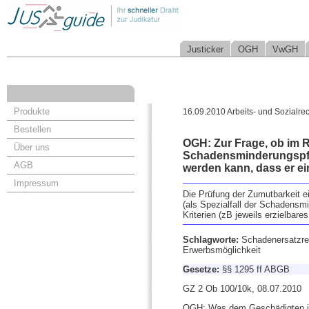
Justicker
OGH
VwGH
Produkte
16.09.2010 Arbeits- und Sozialrec
Bestellen
OGH: Zur Frage, ob im
Über uns
Schadensminderungspfli
AGB
werden kann, dass er 
Impressum
Die Prüfung der Zumutbarkeit e
(als Spezialfall der Schadensmi
Kriterien (zB jeweils erzielbar
Schlagworte:
Schadenersatzre
Erwerbsmöglichkeit
Gesetze:
§§ 1295 ff ABGB
GZ 2 Ob 100/10k, 08.07.2010
OGH: Was dem Geschädigten im