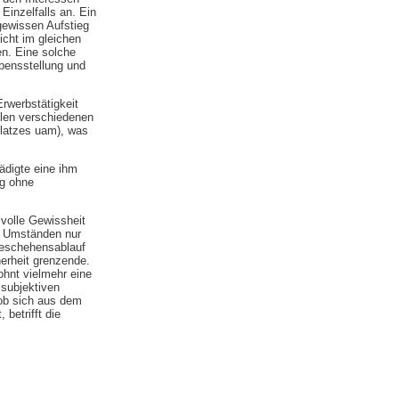
inzelfalls an. Ein
gewissen Aufstieg
nicht im gleichen
n. Eine solche
bensstellung und
rwerbstätigkeit
ielen verschiedenen
platzes uam), was
ädigte eine ihm
ng ohne
volle Gewissheit
er Umständen nur
Geschehensablauf
herheit grenzende.
ohnt vielmehr eine
 subjektiven
 ob sich aus dem
betrifft die