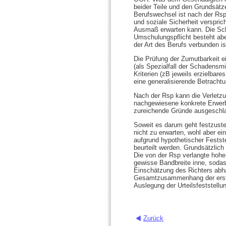
beider Teile und den Grundsätz
Berufswechsel ist nach der Rsp
und soziale Sicherheit versprich
Ausmaß erwarten kann. Die Sch
Umschulungspflicht besteht abe
der Art des Berufs verbunden is
Die Prüfung der Zumutbarkeit e
(als Spezialfall der Schadensmi
Kriterien (zB jeweils erzielbar
eine generalisierende Betrach
Nach der Rsp kann die Verletz
nachgewiesene konkrete Erwerb
zureichende Gründe ausgeschla
Soweit es darum geht festzuste
nicht zu erwarten, wohl aber e
aufgrund hypothetischer Fests
beurteilt werden. Grundsätzlich
Die von der Rsp verlangte hohe
gewisse Bandbreite inne, sodas
Einschätzung des Richters abhä
Gesamtzusammenhang der erstins
Auslegung der Urteilsfeststellun
Zurück