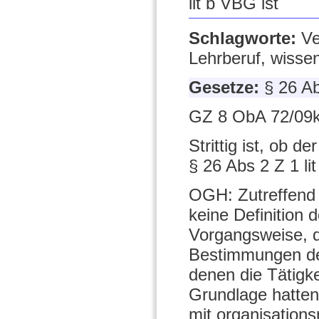
lit b VBG ist
Schlagworte:
Ve
Lehrberuf, wissen
Gesetze:
§ 26 Ab
GZ 8 ObA 72/09k
Strittig ist, ob d
§ 26 Abs 2 Z 1 li
OGH: Zutreffend 
keine Definition 
Vorgangsweise, d
Bestimmungen de
denen die Tätigke
Grundlage hatten
mit organisations