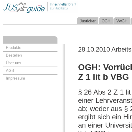
Justicker
OGH
VwGH
Produkte
28.10.2010 Arbeits
Bestellen
Über uns
OGH: Vorrück
AGB
Z 1 lit b VBG
Impressum
§ 26 Abs 2 Z 1 li
einer Lehrverans
ab; weder aus §
ergibt sich ein H
an einer Universi