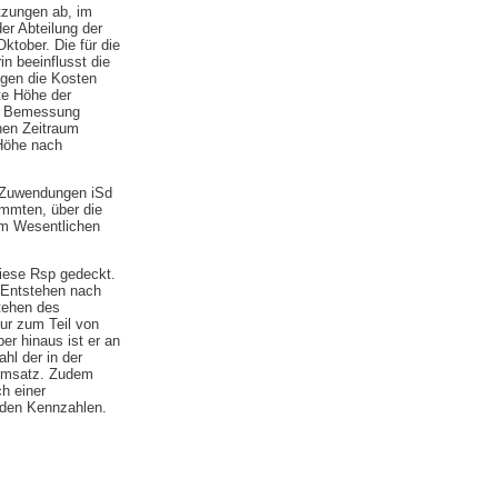
tzungen ab, im
er Abteilung der
ktober. Die für die
in beeinflusst die
ängen die Kosten
ete Höhe der
ie Bemessung
hen Zeitraum
 Höhe nach
e Zuwendungen iSd
immten, über die
im Wesentlichen
diese Rsp gedeckt.
n Entstehen nach
stehen des
ur zum Teil von
er hinaus ist er an
hl der in der
 Umsatz. Zudem
ch einer
nden Kennzahlen.