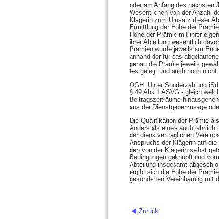
oder am Anfang des nächsten J
Wesentlichen von der Anzahl de
Klägerin zum Umsatz dieser Abt
Ermittlung der Höhe der Prämie 
Höhe der Prämie mit ihrer eigene
ihrer Abteilung wesentlich davon
Prämien wurde jeweils am Ende
anhand der für das abgelaufene
genau die Prämie jeweils gewäh
festgelegt und auch noch nicht 
OGH: Unter Sonderzahlung iSd 
§ 49 Abs 1 ASVG - gleich welch
Beitragszeiträume hinausgehen
aus der Dienstgeberzusage oder 
Die Qualifikation der Prämie a
Anders als eine - auch jährlic
der dienstvertraglichen Verein
Anspruchs der Klägerin auf di
den von der Klägerin selbst get
Bedingungen geknüpft und vom 
Abteilung insgesamt abgeschlo
ergibt sich die Höhe der Prämie
gesonderten Vereinbarung mit d
Zurück