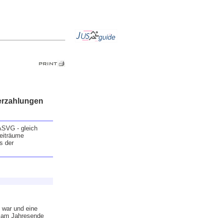
erzahlungen
ASVG - gleich
zeiträume
s der
n war und eine
er am Jahresende