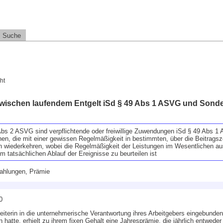
Suche
ht
wischen laufendem Entgelt iSd § 49 Abs 1 ASVG und Sond
bs 2 ASVG sind verpflichtende oder freiwillige Zuwendungen iSd § 49 Abs 1 
en, die mit einer gewissen Regelmäßigkeit in bestimmten, über die Beitrags
n wiederkehren, wobei die Regelmäßigkeit der Leistungen im Wesentlichen au
 tatsächlichen Ablauf der Ereignisse zu beurteilen ist
zahlungen, Prämie
0
sleiterin in die unternehmerische Verantwortung ihres Arbeitgebers eingebunde
n hatte, erhielt zu ihrem fixen Gehalt eine Jahresprämie, die jährlich entwed