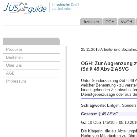
Justicker
OGH
VwGH
Produkte
25.11.2010 Arbeits- und Sozialrec
Bestellen
OGH: Zur Abgrenzung z
Über uns
iSd § 49 Abs 2 ASVG
AGB
Unter Sonderzahlung iSd § 49 A
Impressum
welcher Benennung - zu versteh
hinausgehenden Zeitabschnitte
Dienstgeberzusage oder aus dem
Schlagworte:
Entgelt, Sonder
Gesetze:
§ 49 ASVG
GZ 10 ObS 146/10h, 05.10.201
Die Klägerin, die als Abteilung
Reihe von Mitarbeitern zu führe