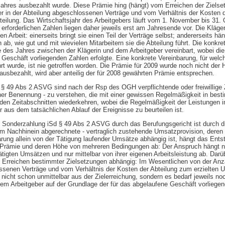
ahres ausbezahlt wurde. Diese Prämie hing (hängt) vom Erreichen der Zielse
r in der Abteilung abgeschlossenen Verträge und vom Verhältnis der Kosten d
eilung. Das Wirtschaftsjahr des Arbeitgebers läuft vom 1. November bis 31. O
erforderlichen Zahlen liegen daher jeweils erst am Jahresende vor. Die Kläger
n Arbeit: einerseits bringt sie einen Teil der Verträge selbst; andererseits h
 ab, wie gut und mit wievielen Mitarbeitern sie die Abteilung führt. Die konkr
 des Jahres zwischen der Klägerin und dem Arbeitgeber vereinbart, wobei d
 Geschäft vorliegenden Zahlen erfolgte. Eine konkrete Vereinbarung, für welc
rt wurde, ist nie getroffen worden. Die Prämie für 2009 wurde noch nicht der
ausbezahlt, wird aber anteilig der für 2008 gewährten Prämie entsprechen.
§ 49 Abs 2 ASVG sind nach der Rsp des OGH verpflichtende oder freiwillig
er Benennung - zu verstehen, die mit einer gewissen Regelmäßigkeit in best
den Zeitabschnitten wiederkehren, wobei die Regelmäßigkeit der Leistungen 
aus dem tatsächlichen Ablauf der Ereignisse zu beurteilen ist.
ls Sonderzahlung iSd § 49 Abs 2 ASVG durch das Berufungsgericht ist durch 
h im Nachhinein abgerechnete - vertraglich zustehende Umsatzprovision, dere
barung allein von der Tätigung laufender Umsätze abhängig ist, hängt das Ent
e Prämie und deren Höhe von mehreren Bedingungen ab: Der Anspruch hängt n
ätigten Umsätzen und nur mittelbar von ihrer eigenen Arbeitsleistung ab. Darüb
Erreichen bestimmter Zielsetzungen abhängig: Im Wesentlichen von der Anza
ssenen Verträge und vom Verhältnis der Kosten der Abteilung zum erzielten
 nicht schon unmittelbar aus der Zielerreichung, sondern es bedarf jeweils no
em Arbeitgeber auf der Grundlage der für das abgelaufene Geschäft vorliege