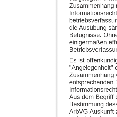
Zusammenhang rec
Informationsrech
betriebsverfassun
die Ausübung säm
Befugnisse. Ohne
einigermaßen eff
Betriebsverfassu
Es ist offenkund
"Angelegenheit" d
Zusammenhang ve
entsprechenden 
Informationsrecht
Aus dem Begriff d
Bestimmung desse
ArbVG Auskunft z