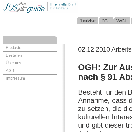
Justicker
OGH
VwGH
Produkte
02.12.2010 Arbeits
Bestellen
Über uns
OGH: Zur Aus
AGB
nach § 91 Ab
Impressum
Besteht für den 
Annahme, dass de
zu setzen, die di
kulturellen Inte
und gibt dieser t