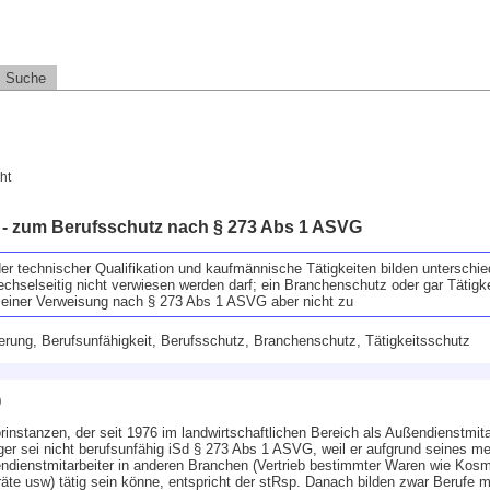
Suche
ht
 - zum Berufsschutz nach § 273 Abs 1 ASVG
er technischer Qualifikation und kaufmännische Tätigkeiten bilden unterschie
echselseitig nicht verwiesen werden darf; ein Branchenschutz oder gar Tätig
einer Verweisung nach § 273 Abs 1 ASVG aber nicht zu
rung, Berufsunfähigkeit, Berufsschutz, Branchenschutz, Tätigkeitsschutz
0
nstanzen, der seit 1976 im landwirtschaftlichen Bereich als Außendienstmitar
äger sei nicht berufsunfähig iSd § 273 Abs 1 ASVG, weil er aufgrund seines m
ndienstmitarbeiter in anderen Branchen (Vertrieb bestimmter Waren wie Kosm
äte usw) tätig sein könne, entspricht der stRsp. Danach bilden zwar Berufe m