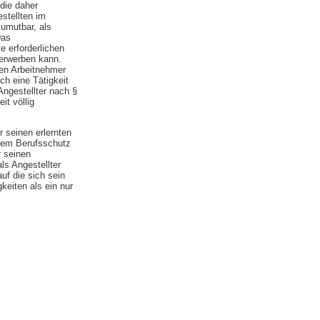
die daher
stellten im
umutbar, als
Das
e erforderlichen
 erwerben kann.
ten Arbeitnehmer
h eine Tätigkeit
Angestellter nach §
it völlig
r seinen erlernten
inem Berufsschutz
r seinen
ls Angestellter
auf die sich sein
keiten als ein nur