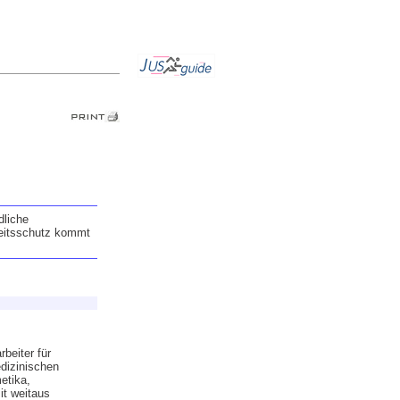
dliche
keitsschutz kommt
beiter für
edizinischen
etika,
it weitaus