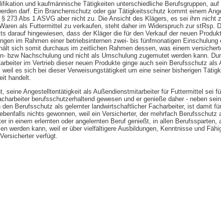
ifikation und kaufmännische Tätigkeiten unterschiedliche Berufsgruppen, auf 
werden darf. Ein Branchenschutz oder gar Tätigkeitsschutz kommt einem Ange
 273 Abs 1 ASVG aber nicht zu. Die Ansicht des Klägers, es sei ihm nicht z
Waren als Futtermittel zu verkaufen, steht daher im Widerspruch zur stRsp. 
ts darauf hingewiesen, dass der Kläger die für den Verkauf der neuen Produkt
ngen im Rahmen einer betriebsinternen zwei- bis fünfmonatigen Einschulung
hält sich somit durchaus im zeitlichen Rahmen dessen, was einem versicher
Ein- bzw Nachschulung und nicht als Umschulung zugemutet werden kann. Durc
arbeiter im Vertrieb dieser neuen Produkte ginge auch sein Berufsschutz als 
weil es sich bei dieser Verweisungstätigkeit um eine seiner bisherigen Tätigke
eit handelt.
 seine Angestelltentätigkeit als Außendienstmitarbeiter für Futtermittel sei fü
 Facharbeiter berufsschutzerhaltend gewesen und er genieße daher - neben se
n den Berufsschutz als gelernter landwirtschaftlicher Facharbeiter, ist damit fü
benfalls nichts gewonnen, weil ein Versicherter, der mehrfach Berufsschutz a
iter in einem erlernten oder angelernten Beruf genießt, in allen Berufssparten, 
en werden kann, weil er über vielfältigere Ausbildungen, Kenntnisse und Fähig
Versicherter verfügt.