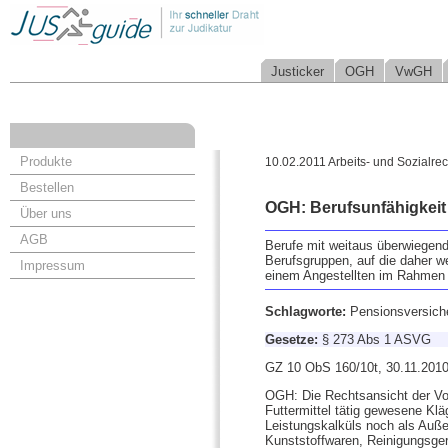
Justicker
OGH
VwGH
Produkte
10.02.2011 Arbeits- und Sozialrec
Bestellen
OGH: Berufsunfähigkeit
Über uns
AGB
Berufe mit weitaus überwiegend
Berufsgruppen, auf die daher w
Impressum
einem Angestellten im Rahmen 
Schlagworte:
Pensionsversiche
Gesetze:
§ 273 Abs 1 ASVG
GZ 10 ObS 160/10t, 30.11.201
OGH: Die Rechtsansicht der Vori
Futtermittel tätig gewesene Kl
Leistungskalküls noch als Auße
Kunststoffwaren, Reinigungsger