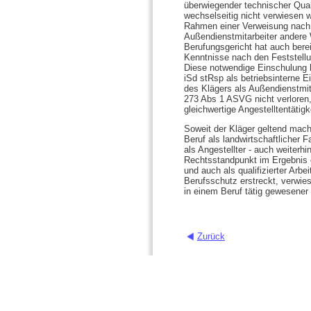
überwiegender technischer Qual
wechselseitig nicht verwiesen 
Rahmen einer Verweisung nach §
Außendienstmitarbeiter andere 
Berufungsgericht hat auch berei
Kenntnisse nach den Feststellu
Diese notwendige Einschulung 
iSd stRsp als betriebsinterne 
des Klägers als Außendienstmit
273 Abs 1 ASVG nicht verloren, 
gleichwertige Angestelltentätigk
Soweit der Kläger geltend macht,
Beruf als landwirtschaftlicher
als Angestellter - auch weiterhi
Rechtsstandpunkt im Ergebnis e
und auch als qualifizierter Arbe
Berufsschutz erstreckt, verwies
in einem Beruf tätig gewesener 
Zurück