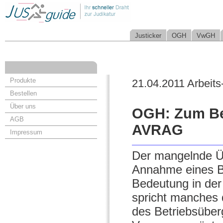
Justicker
OGH
VwGH
Produkte
21.04.2011 Arbeits
Bestellen
Über uns
OGH: Zum Bet
AGB
AVRAG
Impressum
Der mangelnde Üb
Annahme eines Be
Bedeutung in der
spricht manches 
des Betriebsüber