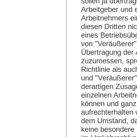
sollen ja übertr
Arbeitgeber und 
Arbeitnehmers ei
diesen Dritten ni
eines Betriebsüb
von "Veräußerer"
Übertragung der 
zuzumessen, spre
Richtlinie als au
und "Veräußerer"
derartigen Zusag
einzelnen Arbeitn
können und ganz o
aufrechterhalten 
dem Umstand, da
keine besondere R