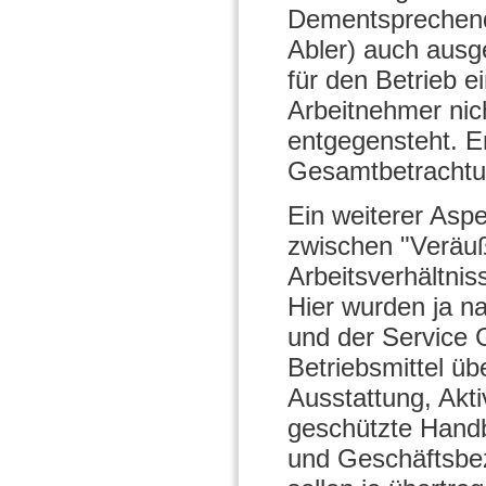
Dementsprechend
Abler) auch ausg
für den Betrieb ei
Arbeitnehmer nic
entgegensteht. E
Gesamtbetrachtun
Ein weiterer Aspe
zwischen "Veräuß
Arbeitsverhältnis
Hier wurden ja n
und der Service 
Betriebsmittel üb
Ausstattung, Akt
geschützte Handbü
und Geschäftsbez