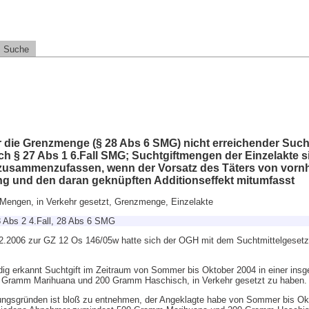
Suche
r die Grenzmenge (§ 28 Abs 6 SMG) nicht erreichender Suc
h § 27 Abs 1 6.Fall SMG; Suchtgiftmengen der Einzelakte 
zusammenzufassen, wenn der Vorsatz des Täters von vornh
ng und den daran geknüpften Additionseffekt mitumfasst
 Mengen, in Verkehr gesetzt, Grenzmenge, Einzelakte
8 Abs 2 4.Fall, 28 Abs 6 SMG
2.2006 zur GZ 12 Os 146/05w hatte sich der OGH mit dem Suchtmittelgesetz
dig erkannt Suchtgift im Zeitraum von Sommer bis Oktober 2004 in einer ins
 Gramm Marihuana und 200 Gramm Haschisch, in Verkehr gesetzt zu haben.
gsgründen ist bloß zu entnehmen, der Angeklagte habe von Sommer bis Okt