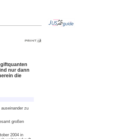
hgiftquanten
sind nur dann
erein die
 auseinander zu
gesamt großen
ober 2004 in