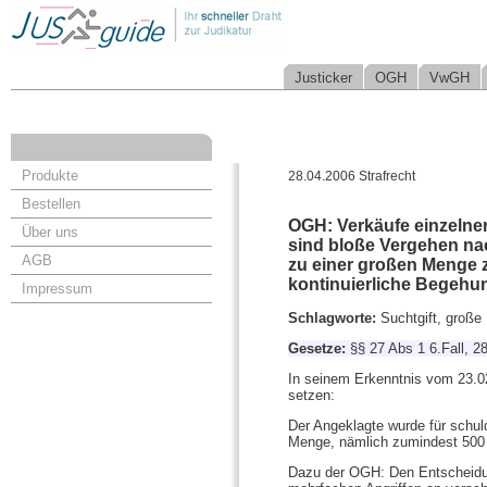
Justicker
OGH
VwGH
Produkte
28.04.2006 Strafrecht
Bestellen
OGH: Verkäufe einzelne
Über uns
sind bloße Vergehen nac
AGB
zu einer großen Menge 
kontinuierliche Begehu
Impressum
Schlagworte:
Suchtgift, große
Gesetze:
§§ 27 Abs 1 6.Fall, 2
In seinem Erkenntnis vom 23.0
setzen:
Der Angeklagte wurde für schul
Menge, nämlich zumindest 500
Dazu der OGH: Den Entscheidun