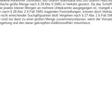
chiedene Abnehmer zumindest 500 Gramm Marihuana und 200 Gramm Haschisc
ifache große Menge nach § 28 Abs 6 SMG in Verkehr gesetzt. Da das Schöff
be jeweils kleiner Mengen an mehrere Unbekannte ausgegangen ist, mangelt 
h nach § 28 Abs 2 4.Fall SMG tragenden Feststellungen, können doch Verkäuf
icht erreichender Suchgiftquanten bloß Vergehen nach § 27 Abs 1 6.Fall S
e sind nur dann zu einer großen Menge zusammenzufassen, wenn der Vorsatz
 Begehung und den daran geknüpften Additionseffekt mitumfasst.