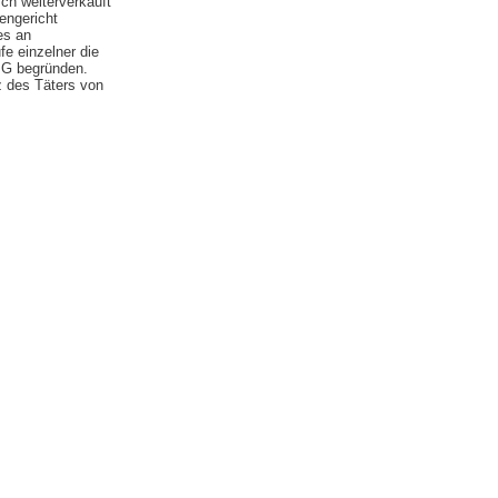
h weiterverkauft
engericht
es an
e einzelner die
MG begründen.
 des Täters von