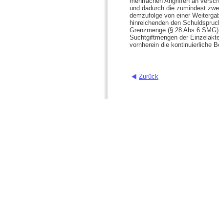
mehrfachen Angriffen an vers
und dadurch die zumindest zwe
demzufolge von einer Weiterga
hinreichenden den Schuldspruc
Grenzmenge (§ 28 Abs 6 SMG) n
Suchtgiftmengen der Einzelakt
vornherein die kontinuierliche
Zurück