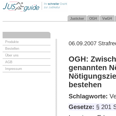
Justicker
OGH
VwGH
Produkte
06.09.2007 Strafre
Bestellen
Über uns
OGH: Zwisch
AGB
genannten Nö
Impressum
Nötigungszi
bestehen
Schlagworte:
Ve
Gesetze:
§ 201 