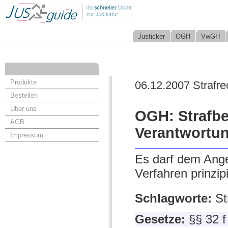
Justicker
OGH
VwGH
Produkte
06.12.2007 Strafre
Bestellen
Über uns
OGH: Strafb
AGB
Verantwortu
Impressum
Es darf dem Ange
Verfahren prinzip
Schlagworte:
St
Gesetze:
§§ 32 