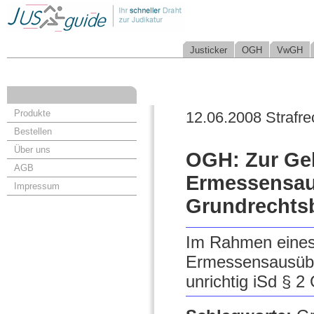
Justicker
OGH
VwGH
Produkte
12.06.2008 Strafre
Bestellen
Über uns
OGH: Zur Gel
AGB
Ermessensa
Impressum
Grundrechts
Im Rahmen eines
Ermessensausübun
unrichtig iSd § 