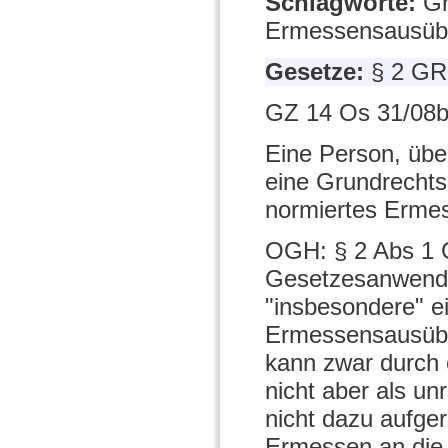
Schlagworte:
Gr
Ermessensausüb
Gesetze:
§ 2 GR
GZ 14 Os 31/08b
Eine Person, übe
eine Grundrechts
normiertes Ermes
OGH: § 2 Abs 1 
Gesetzesanwendun
"insbesondere" e
Ermessensausübu
kann zwar durch 
nicht aber als un
nicht dazu aufge
Ermessen an die 