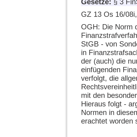
Gesetze:
§ 3 Fi
GZ 13 Os 16/08i,
OGH: Die Norm de
Finanzstrafverfah
StGB - von Sonde
in Finanzstrafsa
der (auch) die n
einfügenden Fina
verfolgt, die a
Rechtsvereinheit
mit den besondere
Hieraus folgt - a
Normen in diesem
erachtet worden 