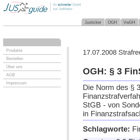
Justicker
OGH
VwGH
Produkte
17.07.2008 Strafre
Bestellen
Über uns
OGH: § 3 Fin
AGB
Impressum
Die Norm des § 3 
Finanzstrafverfah
StGB - von Sonde
in Finanzstrafsa
Schlagworte:
Fi