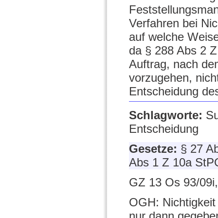
Feststellungsman
Verfahren bei Ni
auf welche Weise
da § 288 Abs 2 Z
Auftrag, nach d
vorzugehen, nicht
Entscheidung d
Schlagworte:
Su
Entscheidung
Gesetze:
§ 27 A
Abs 1 Z 10a StP
GZ 13 Os 93/09i,
OGH: Nichtigkeit 
nur dann gegeben