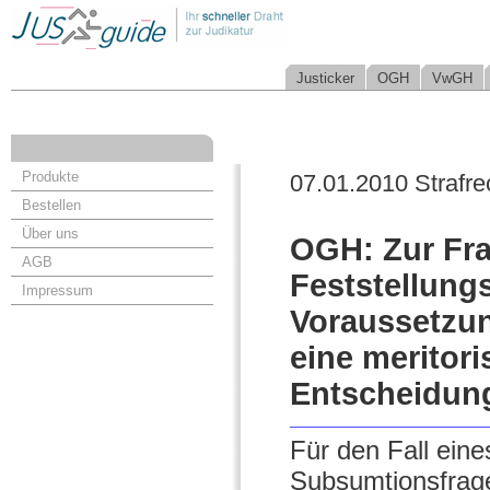
Justicker
OGH
VwGH
Produkte
07.01.2010 Strafre
Bestellen
Über uns
OGH: Zur Fra
AGB
Feststellung
Impressum
Voraussetzun
eine meritor
Entscheidung
Für den Fall eine
Subsumtionsfrage